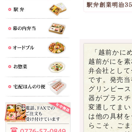
「越前かに
越前がにを素
弁会社として
です。発売当
グリンピース
器がプラスチ
変遷してまい
は他の具材を
らこそ、ごま