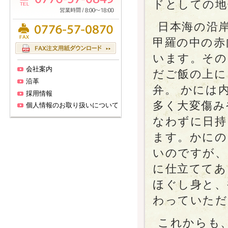
ドとしての地
日本海の沿
甲羅の中の赤
います。その
会社案内
だご飯の上に
沿革
弁。 かには
採用情報
多く大変傷み
個人情報のお取り扱いについて
なわずに日持
ます。かにの
いのですが、
に仕立ててあ
ほぐし身と、
わっていただ
これからも